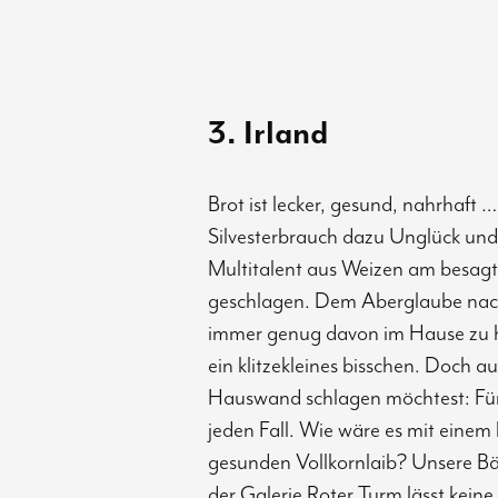
3. Irland
Brot ist lecker, gesund, nahrhaft 
Silvesterbrauch dazu Unglück und
Multitalent aus Weizen am besag
geschlagen. Dem Aberglaube nach 
immer genug davon im Hause zu ha
ein klitzekleines bisschen. Doch a
Hauswand schlagen möchtest: Für d
jeden Fall. Wie wäre es mit einem
gesunden Vollkornlaib? Unsere B
der Galerie Roter Turm lässt kein