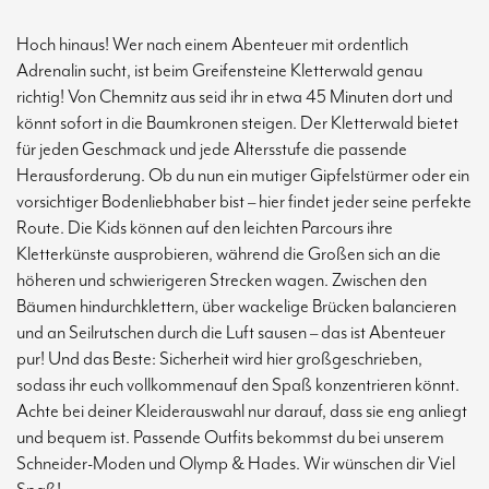
Hoch hinaus! Wer nach einem Abenteuer mit ordentlich
Adrenalin sucht, ist beim Greifensteine Kletterwald genau
richtig! Von Chemnitz aus seid ihr in etwa 45 Minuten dort und
könnt sofort in die Baumkronen steigen. Der Kletterwald bietet
für jeden Geschmack und jede Altersstufe die passende
Herausforderung. Ob du nun ein mutiger Gipfelstürmer oder ein
vorsichtiger Bodenliebhaber bist – hier findet jeder seine perfekte
Route. Die Kids können auf den leichten Parcours ihre
Kletterkünste ausprobieren, während die Großen sich an die
höheren und schwierigeren Strecken wagen. Zwischen den
Bäumen hindurchklettern, über wackelige Brücken balancieren
und an Seilrutschen durch die Luft sausen – das ist Abenteuer
pur! Und das Beste: Sicherheit wird hier großgeschrieben,
sodass ihr euch vollkommenauf den Spaß konzentrieren könnt.
Achte bei deiner Kleiderauswahl nur darauf, dass sie eng anliegt
und bequem ist. Passende Outfits bekommst du bei unserem
Schneider-Moden und Olymp & Hades. Wir wünschen dir Viel