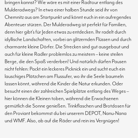
bringen kannst? Wie wäre es mit einer Radtour entlang des
Mulderadwegs? In etwa einer halben Stunde seid ihr von
Chemnitz aus am Startpunkt und könnt euch in ein aufregendes
Abenteuer stürzen. Der Mulderadweg ist perfekt für Familien,
denn hier gibt’s für Jeden etwas zu entdecken. Ihr radelt durch
idyllische Landschaften, vorbei an glitzernden Flüssen und durch
charmante kleine Dörfer. Die Strecken sind gut ausgebaut und
auch für kleine Radler problemlos zu meistern – keine steilen
Berge, die den Spaß verderben! Und natürlich dürfen Pausen
nicht fehlen: Packt ein leckeres Picknick ein und sucht euch ein
lauschiges Plätzchen am Flussufer, wo ihr die Seele baumeln
lassen könnt, während die Kinder die Natur erkunden. Oder
besucht einen der zahlreichen Spielplätze entlang des Weges –
hier können die Kleinen toben, während die Erwachsenen
gemütlich die Sonne genießen. Trinkflaschen und Brotdosen für
den Proviant bekommst du bei unserem DEPOT, Nanu-Nana
und WMF. Also, ab auf die Räder und rein ins Vergnügen!