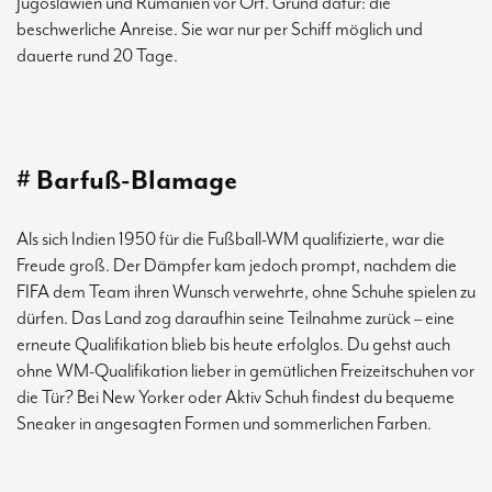
Jugoslawien und Rumänien vor Ort. Grund dafür: die
beschwerliche Anreise. Sie war nur per Schiff möglich und
dauerte rund 20 Tage.
# Barfuß-Blamage
Als sich Indien 1950 für die Fußball-WM qualifizierte, war die
Freude groß. Der Dämpfer kam jedoch prompt, nachdem die
FIFA dem Team ihren Wunsch verwehrte, ohne Schuhe spielen zu
dürfen. Das Land zog daraufhin seine Teilnahme zurück – eine
erneute Qualifikation blieb bis heute erfolglos. Du gehst auch
ohne WM-Qualifikation lieber in gemütlichen Freizeitschuhen vor
die Tür? Bei New Yorker oder Aktiv Schuh findest du bequeme
Sneaker in angesagten Formen und sommerlichen Farben.